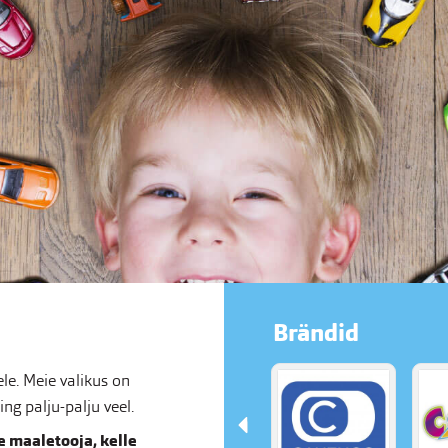
Brändid
e. Meie valikus on
g palju-palju veel.
 maaletooja, kelle