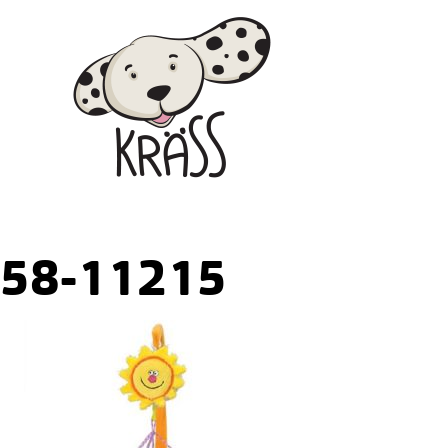
Skip
Kräss
to
content
58-11215