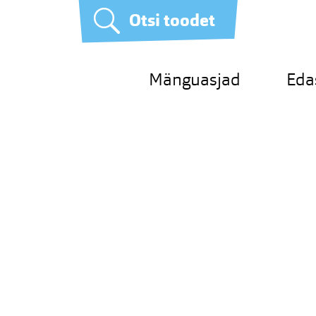
Otsi toodet
Mänguasjad
Eda