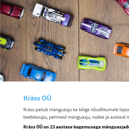
Kräss OÜ
Kräss pakub mänguasju ka kõige nõudlikumale lapsel
beebikaupu, pehmeid mänguasju, nukke ja autosid nin
Kräss OÜ on 23 aastase kogemusega mänguasjade