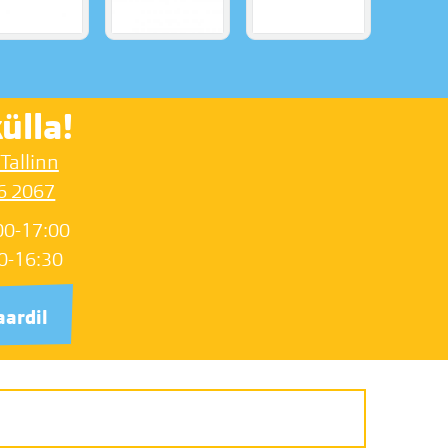
ülla!
 Tallinn
6 2067
00-17:00
0-16:30
aardil