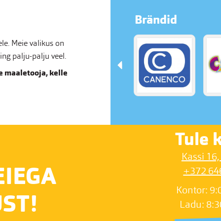
Brändid
e. Meie valikus on
g palju-palju veel.
 maaletooja, kelle
Tule k
Kassi 16,
EIEGA
+372 64
Kontor: 9:
ST!
Ladu: 8:3