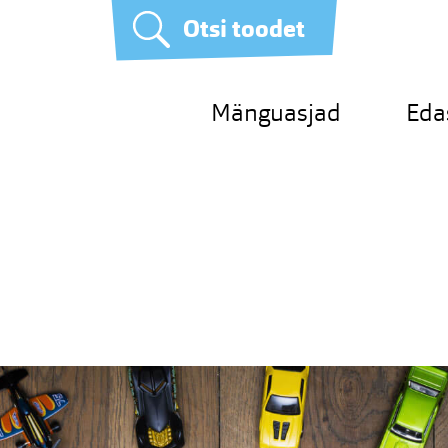
Otsi toodet
Mänguasjad
Eda