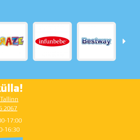
ülla!
 Tallinn
6 2067
00-17:00
0-16:30