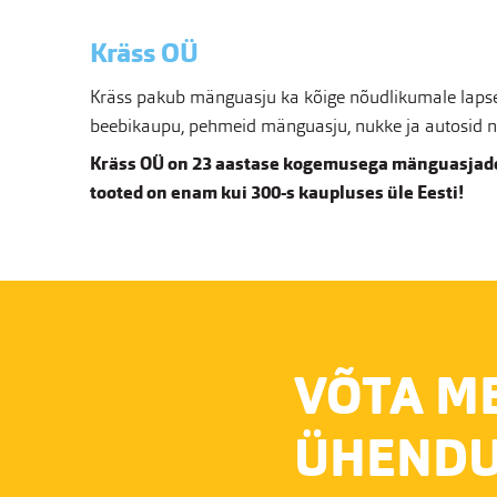
Kräss OÜ
Kräss pakub mänguasju ka kõige nõudlikumale lapsel
beebikaupu, pehmeid mänguasju, nukke ja autosid nin
Kräss OÜ on 23 aastase kogemusega mänguasjade
tooted on enam kui 300-s kaupluses üle Eesti!
VÕTA M
ÜHENDU