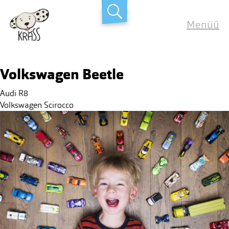
Skip
Kräss
to
Menüü
content
Volkswagen Beetle
Post
Audi R8
navigation
Volkswagen Scirocco