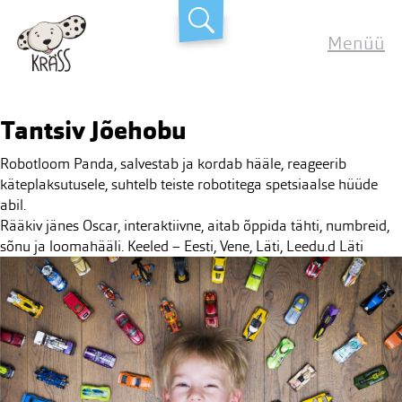
Skip
Kräss
to
Menüü
content
Tantsiv Jõehobu
Post
Robotloom Panda, salvestab ja kordab hääle, reageerib
navigation
käteplaksutusele, suhtelb teiste robotitega spetsiaalse hüüde
abil.
Rääkiv jänes Oscar, interaktiivne, aitab õppida tähti, numbreid,
sõnu ja loomahääli. Keeled – Eesti, Vene, Läti, Leedu.d Läti