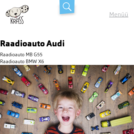
Skip
Kräss
to
Menüü
content
Raadioauto Audi
Post
Raadioauto MB G55
navigation
Raadioauto BMW X6