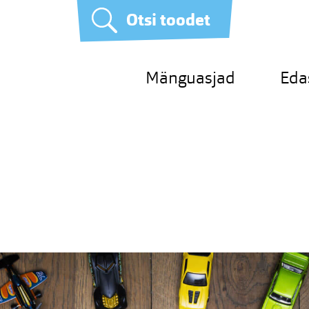
Otsi toodet
Mänguasjad
Eda