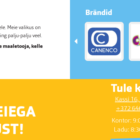
Brändid
e. Meie valikus on
g palju-palju veel.
 maaletooja, kelle
Tule k
Kassi 16,
EIEGA
+372 64
Kontor: 9:
ST!
Ladu: 8:3