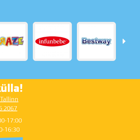
ülla!
 Tallinn
6 2067
00-17:00
0-16:30