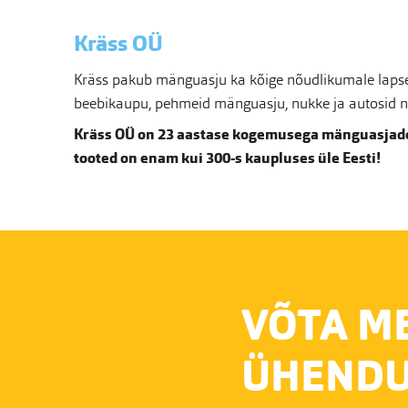
Kräss OÜ
Kräss pakub mänguasju ka kõige nõudlikumale lapsel
beebikaupu, pehmeid mänguasju, nukke ja autosid nin
Kräss OÜ on 23 aastase kogemusega mänguasjade
tooted on enam kui 300-s kaupluses üle Eesti!
VÕTA M
ÜHENDU