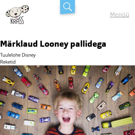
Skip
Kräss
to
Menüü
content
Märklaud Looney pallidega
Post
Tuulelohe Disney
navigation
Reketid