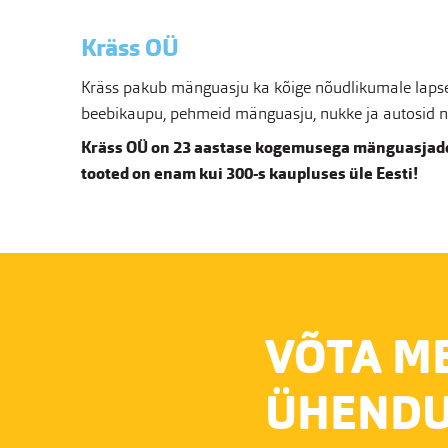
Kräss OÜ
Kräss pakub mänguasju ka kõige nõudlikumale lapsel
beebikaupu, pehmeid mänguasju, nukke ja autosid nin
Kräss OÜ on 23 aastase kogemusega mänguasjade
tooted on enam kui 300-s kaupluses üle Eesti!
VÕTA M
ÜHENDU