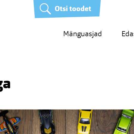
Otsi toodet
Mänguasjad
Eda
ga