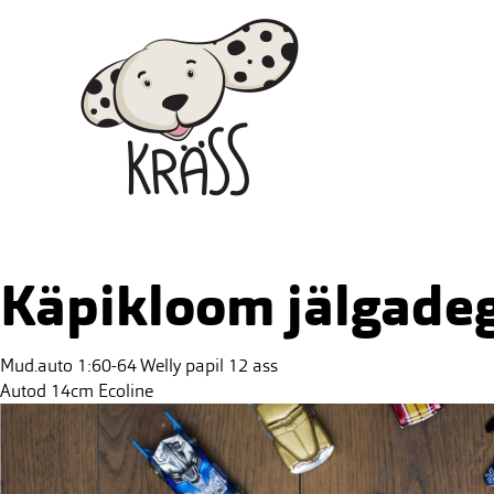
Skip
Kräss
to
content
Käpikloom jälgade
Post
Mud.auto 1:60-64 Welly papil 12 ass
navigation
Autod 14cm Ecoline