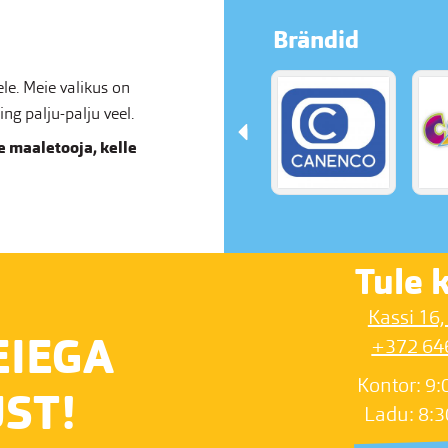
Brändid
e. Meie valikus on
g palju-palju veel.
 maaletooja, kelle
Tule k
Kassi 16,
EIEGA
+372 64
Kontor: 9:
ST!
Ladu: 8:3