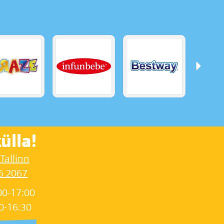
ülla!
 Tallinn
6 2067
00-17:00
0-16:30