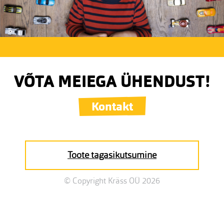
VÕTA MEIEGA ÜHENDUST!
Kontakt
Toote tagasikutsumine
© Copyright Kräss OÜ 2026