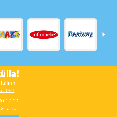
ülla!
 Tallinn
6 2067
00-17:00
0-16:30