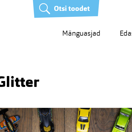
Otsi toodet
Mänguasjad
Eda
litter