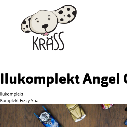
Skip
Kräss
to
content
Ilukomplekt Angel G
Post
Ilukomplekt
navigation
Komplekt Fizzy Spa