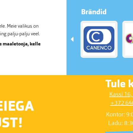
Brändid
e. Meie valikus on
g palju-palju veel.
 maaletooja, kelle
Tule k
Kassi 16,
EIEGA
+372 64
Kontor: 9:
ST!
Ladu: 8:3