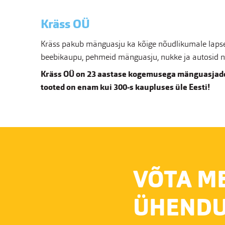
Kräss OÜ
Kräss pakub mänguasju ka kõige nõudlikumale lapsel
beebikaupu, pehmeid mänguasju, nukke ja autosid nin
Kräss OÜ on 23 aastase kogemusega mänguasjade
tooted on enam kui 300-s kaupluses üle Eesti!
VÕTA M
ÜHENDU