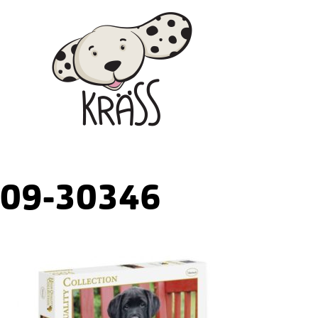
Skip
Kräss
to
content
09-30346