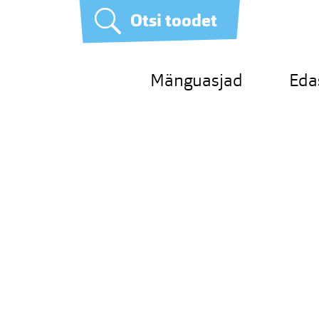
Otsi toodet
Mänguasjad
Eda