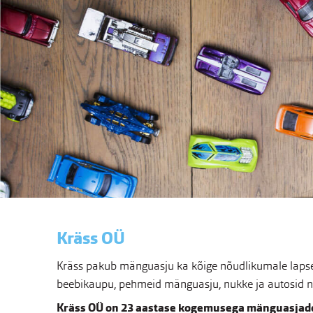
Kräss OÜ
Kräss pakub mänguasju ka kõige nõudlikumale lapsel
beebikaupu, pehmeid mänguasju, nukke ja autosid nin
Kräss OÜ on 23 aastase kogemusega mänguasjade