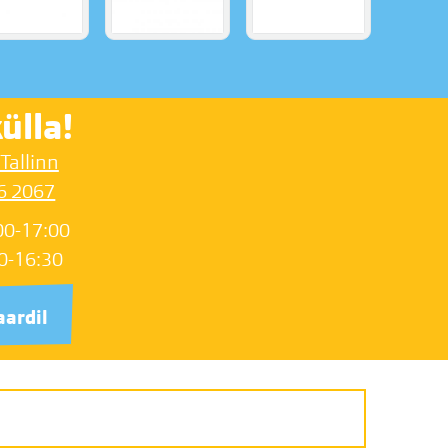
ülla!
 Tallinn
6 2067
00-17:00
0-16:30
aardil