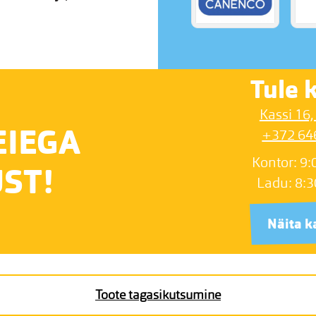
Tule k
Kassi 16,
EIEGA
+372 64
Kontor: 9:
ST!
Ladu: 8:3
Näita k
Toote tagasikutsumine