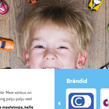
Brändid
e. Meie valikus on
g palju-palju veel.
 maaletooja, kelle