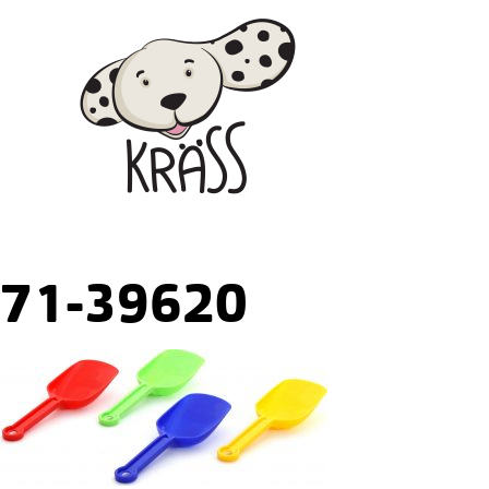
Skip
Kräss
to
content
71-39620