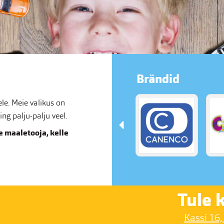
Brändid
e. Meie valikus on
g palju-palju veel.
 maaletooja, kelle
Tule k
Kassi 16,