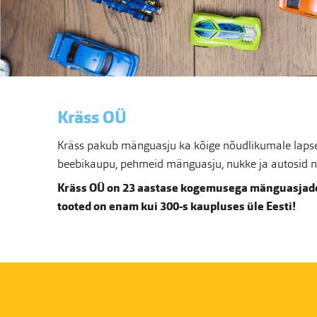
Kräss OÜ
Kräss pakub mänguasju ka kõige nõudlikumale lapsel
beebikaupu, pehmeid mänguasju, nukke ja autosid nin
Kräss OÜ on 23 aastase kogemusega mänguasjade
tooted on enam kui 300-s kaupluses üle Eesti!