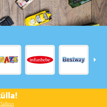
ülla!
 Tallinn