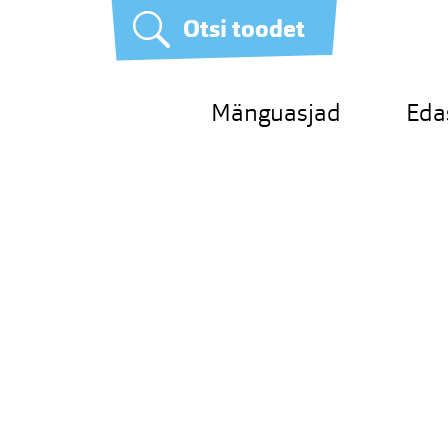
Otsi toodet
Mänguasjad
Eda