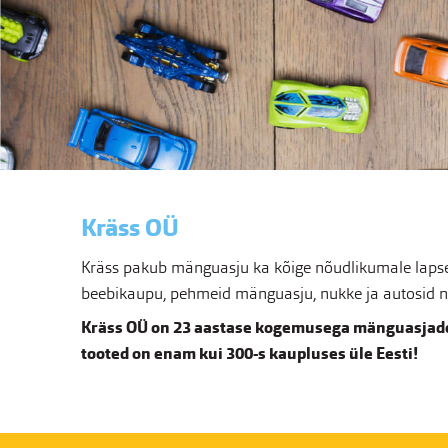
Kräss OÜ
Kräss pakub mänguasju ka kõige nõudlikumale lapsel
beebikaupu, pehmeid mänguasju, nukke ja autosid nin
Kräss OÜ on 23 aastase kogemusega mänguasjade
tooted on enam kui 300-s kaupluses üle Eesti!