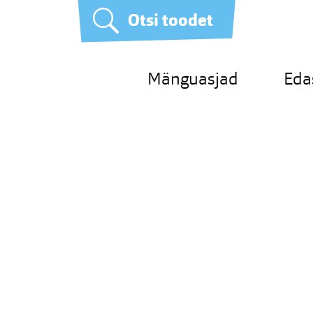
Otsi toodet
Mänguasjad
Eda