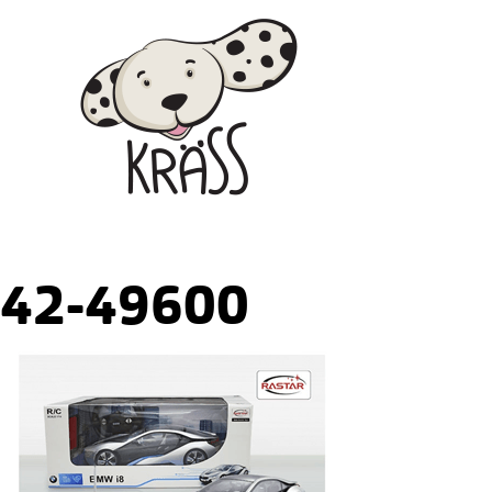
Skip
Kräss
to
content
42-49600