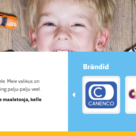
Brändid
e. Meie valikus on
g palju-palju veel.
 maaletooja, kelle